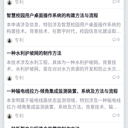
0
专利
过种植植物，利用植物与岩、土体的相互作用对边坡表层
进行防护、加固，使之既能满足对边坡表层稳
智慧校园用户桌面操作系统的构建方法与流程
本申请涉及信息，特别涉及智慧校园用户桌面操作系统的
构建技术。背景技术、在数字时代，校园信息化建设取得
了长足进步。各类教学管理系统如雨后春笋般涌现，极大
0
专利
地便利了校园管理和服务。然而，伴随着系统数量的激
增，在给用户带来便利的同时，也出现了一些新
一种水利护坡网的制作方法
本技术涉及水利工程，具体为一种水利护坡网。背景技
术、水利护坡网，是在对对水力资源的开发和防止水灾
时，用于防止河岸坍塌的网状结构；、公开号为cnu的中
0
专利
国实用新型专利，公开了一种水利护坡网，包括c型安装
块，c型安装块的内部开设有安装槽，安装槽的
一种输电线拉力-倾角集成监测装置、系统及方法与流程
本发明属于输电线路状态监测领域，特别涉及一种输电线
拉力-倾角集成监测装置、系统及方法。背景技术、输电
导线作为电力系统中的重要组成部分，其运行环境复杂多
0
专利
变，经常受到多种自然因素的严峻考验。特别是当导线承
受自身重力时，加之极端天气条件如冬季的覆