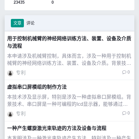
23435
0
文章
评论
用于控制机械臂的神经网络训练方法、装置、设备及介质
与流程
本申请涉及机械臂控制，具体而言，涉及一种用于控制机
械臂的神经网络训练方法、装置、设备及介质。背景技
术、机械手臂是机械人技术领域中得到最广泛实际应用的
0
专利
自动化机械装置，在工业制造、医学治疗、娱乐服务、军
事、半导体制造以及太空探索等领域都能见到它
虚拟串口屏模组的制作方法
本技术涉及显示屏，特别是涉及一种虚拟串口屏模组。背
景技术、串口屏是一种可编程的lcd显示器，能够通过串
口与单片机或计算机进行通信。、在相关技术中，针对串
0
专利
口屏调试需要通过一般需要电脑端调试软件下载后，通过
烧录的方式烧录至串口屏，然后观看运行的
一种产生螺旋激光束轨迹的方法及设备与流程
本发明涉及一种激光束轨迹产生方法，特别涉及一种产生