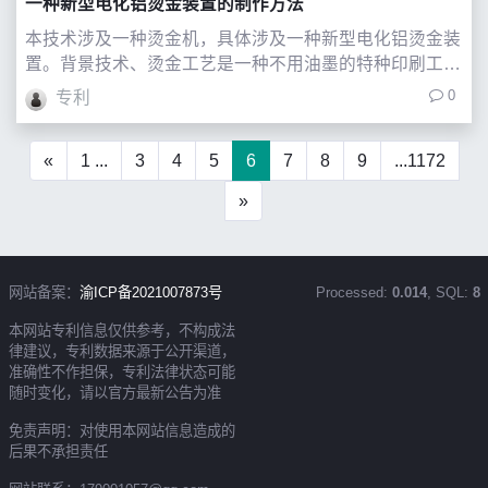
一种新型电化铝烫金装置的制作方法
本技术涉及一种烫金机，具体涉及一种新型电化铝烫金装
置。背景技术、烫金工艺是一种不用油墨的特种印刷工
艺，是指在一定的压力和温度下将电化铝箔烫印到承印物
0
专利
表面的工艺过程，电化铝烫印的图文呈现出强烈的金属光
泽，色彩鲜艳夺目、永不褪色，尤其是金银电化
«
1 ...
3
4
5
6
7
8
9
...1172
»
网站备案：
渝ICP备2021007873号
Processed:
0.014
, SQL:
8
本网站专利信息仅供参考，不构成法
律建议，专利数据来源于公开渠道，
准确性不作担保，专利法律状态可能
随时变化，请以官方最新公告为准
免责声明：对使用本网站信息造成的
后果不承担责任