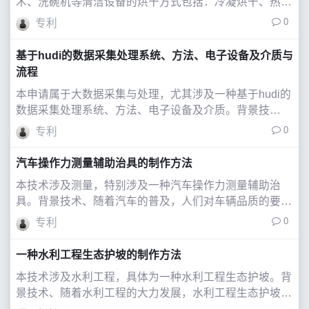
术、洗碗机等清洁设备的烘干方式包括：冷凝烘干、热风
烘干、吸附型烘干与开门速干等方式，其中，冷凝烘干存
0
专利
在烘干效果差和烘干时间长等问题，吸附型烘干存在造价
昂贵和长时间存放有异味的问题，开门速干存在
基于hudi的数据采集处理系统、方法、电子设备及介质与
流程
本申请属于大数据采集与处理，尤其涉及一种基于hudi的
数据采集处理系统、方法、电子设备及介质。背景技
术、、当前政务大数据处理系统通常采用lambda架构构
0
专利
建，以hadoophive的离线采集和离线数据仓库为主，结
合spark等技术实现流批处
汽车操作力测量辅助治具的制作方法
本技术涉及测量，特别涉及一种汽车操作力测量辅助治
具。背景技术、随着汽车的普及，人们对车辆品质的要求
越来越高。车辆操作性直接影响用户的主观感受，操作力
0
专利
是操作性的一个重要判定指标。目前汽车四门两盖(包括
引擎盖、背门盖和四个侧门)的操作力测量存在
一种水利工程生态护坡的制作方法
本技术涉及水利工程，具体为一种水利工程生态护坡。背
景技术、随着水利工程的大力发展，水利工程生态护坡结
构是必不可少的存在，生态护坡是开挖边坡形成以后，通