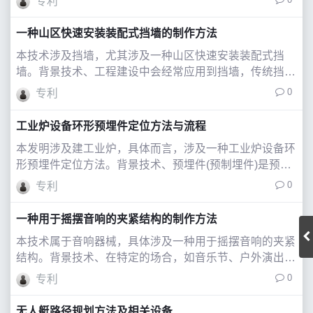
专利
调查及岩、土编录是前期勘察中一种必不可少的工程勘察
手段。无论是工程目的还是科学研究目标，在现
一种山区快速安装装配式挡墙的制作方法
本技术涉及挡墙，尤其涉及一种山区快速安装装配式挡
墙。背景技术、工程建设中会经常应用到挡墙，传统挡墙
多为重力式混凝土结构，其施工方法多为现场支模板浇筑
0
专利
混凝土而成，在施工前需要对路基处理形成作业面，并需
要混凝土养护一段时间才能发挥支挡作用，而在
工业炉设备环形预埋件定位方法与流程
本发明涉及建工业炉，具体而言，涉及一种工业炉设备环
形预埋件定位方法。背景技术、预埋件(预制埋件)是预先
安装(埋藏)在隐蔽工程内的构件，是在结构浇筑时安置的
0
专利
构配件，用于砌筑上部结构时的搭接，以利于外部工程设
备基础的安装固定。、预埋件的安装方法
一种用于摇摆音响的夹紧结构的制作方法
本技术属于音响器械，具体涉及一种用于摇摆音响的夹紧
结构。背景技术、在特定的场合，如音乐节、户外演出、
酒吧等，音响设备需覆盖更广泛的听众区域，并克服诸如
0
专利
回声、混响以及声音传播障碍物等声学挑战；音响设备通
过大弧度摆动能更好地控制声音方向和扩散，
无人艇路径规划方法及相关设备