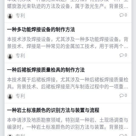
螺旋激光束轨迹的方法及设备，属于激光生产。背景技
术、激光焊接和激光熔覆是激光束技术在材料加工领域的
0
专利
两种常见且重要的应用方式。激光焊接是一种利用高能量
密度的激光束作为热源，通过其强大的热量集中
一种多功能焊接设备的制作方法
本技术涉及焊接设备，尤其涉及一种多功能焊接设备。背
景技术、焊接是一种常见的金属加工技术，用于将两个或
多个金属零件连接在一起，焊接通过加热金属零件并加入
0
专利
熔化的填充材料来实现连接，将金属材料永久连接在一
起，形成一个整体结构，焊接可以通过多种方法
一种后裙板焊接质量检具的制作方法
本技术属于后裙板焊接，尤其涉及一种后裙板焊接质量检
具。背景技术、后裙板焊接是汽车制造过程中的一项重要
工艺。焊接质量的好坏直接影响到汽车的安全性能和美观
0
专利
程度。后裙板的设计需要兼顾美观与实用，同时要符合空
气动力学原理，降低汽车行驶过程中的阻力。
一种岩土标准颜色的识别方法与装置与流程
本申请涉及地质勘察领域，特别是一种岩、土现场调查与
编录时，一种岩土标准颜色的识别方法与装置。背景技
术、随着工程建设的不断发展，勘察项目越来越多。现场
0