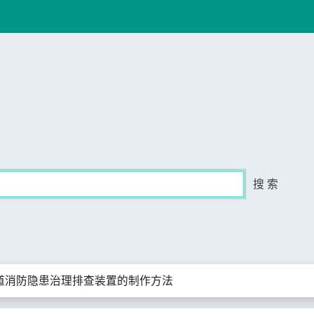
搜 索
道消防隐患治理排查装置的制作方法