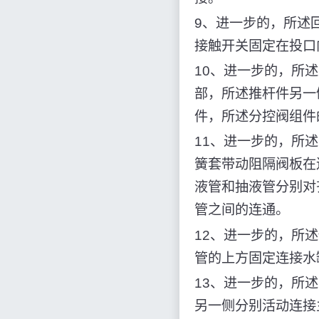
9、进一步的，所述
接触开关固定在投口
10、进一步的，所
部，所述推杆件另一
件，所述分控阀组件
11、进一步的，所
簧套带动阻隔阀板在
液管和抽液管分别对
管之间的连通。
12、进一步的，所
管的上方固定连接水
13、进一步的，所
另一侧分别活动连接