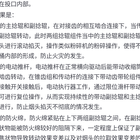
在投口内部。
效果是：
置的主捻辊和副捻辊，在对接齿的相互啮合连接下，当
副捻辊转动，此时两组捻辊组件当中的主捻辊和副捻
头进行滚动掐灭，操作类似粉碎机的粉碎操作，使得
桶内部的形成，防止火灾的发生。
置的电动推杆，电动推杆在正常横向驱动后能带动收缩
啮齿转动，在锥齿组和传动杆的连接下带动齿带轮组
接触开关接触后，电动执行器工作，通过限位滑杆带
可进行复位操作，从而实现持续性的带动副捻辊和主
进行，防止烟头掐灭不彻底的情况发生。
置的防火绵，防火绵紧贴在上下两组副捻辊之间，在副
状物能被防火绵较好的阻隔下来，一定程度上保证了
焦状物导致转动效果变差以及对烟头的拉取效果变差