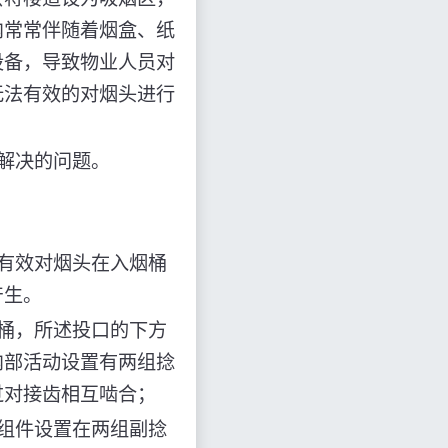
内常常伴随着烟盒、纸
设备，导致物业人员对
无法有效的对烟头进行
解决的问题。
有效对烟头在入烟桶
产生。
桶，所述投口的下方
内部活动设置有两组捻
过对接齿相互啮合；
组件设置在两组副捻