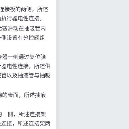
连接板的两侧，所述
动执行器电性连接。
活塞滑动在抽吸管内
一侧设置有分控阀组
合器一侧通过复位弹
行器电性连接，所述供
液管以及抽液管与抽吸
绵的表面，所述抽液
的一侧，所述连接架
性连接，所述连接架两