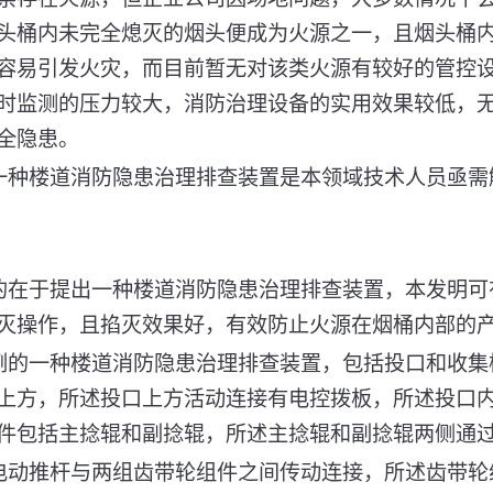
头桶内未完全熄灭的烟头便成为火源之一，且烟头桶
容易引发火灾，而目前暂无对该类火源有较好的管控
时监测的压力较大，消防治理设备的实用效果较低，
全隐患。
一种楼道消防隐患治理排查装置是本领域技术人员亟需
的在于提出一种楼道消防隐患治理排查装置，本发明可
灭操作，且掐灭效果好，有效防止火源在烟桶内部的
例的一种楼道消防隐患治理排查装置，包括投口和收集
上方，所述投口上方活动连接有电控拨板，所述投口
件包括主捻辊和副捻辊，所述主捻辊和副捻辊两侧通
电动推杆与两组齿带轮组件之间传动连接，所述齿带轮