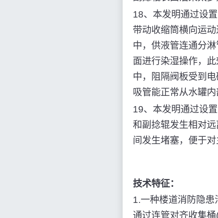
18、本发明通过设
带动收缩筒横向运动
中，供液管连通分淋
面进行染湿操作，此
中，阻隔阀板受到电
吸管能正常从水罐内
19、本发明通过设
和副捻辊发生相对远
间发生堵塞，便于对
技术特征：
1.一种楼道消防隐患
通过连管对齐收集桶(