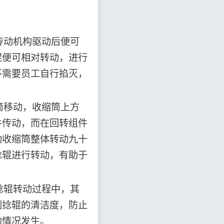
传动机构驱动后便可
辊便可相对转动，进行
不需要员工自行掐灭，
筒移动，收缩筒上方
件传动，而在回转组件
动收缩筒整体转动九十
捻辊进行转动，有助于
捻辊转动过程中，其
副捻辊的清洁度，防止
的情况发生。