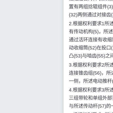
置有两组捻辊组件(3)
(32)两侧通过对接齿
2.根据权利要求1
有传动机构(5)，所述
通过活环连接有收缩筒(
动收缩筒(52)在投口
凸(53)与啮齿(55)
3.根据权利要求2所
连接锥齿组(56)，
一侧，所述电动推杆(5
4.根据权利要求3所
三组带轮和单组外部
与所述传动杆(57)的