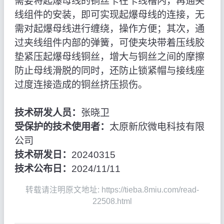
需要将起爆母线的铜丝卡在卡线槽内，再通夹
线组件的安装，即可实现起爆母线的连接，无
需对起爆母线进行缠绕，操作方便；其次，通
过夹线组件内部的弹簧，可使夹块带着压线胶
垫紧压起爆母线铜丝，增大与铜丝之间的摩擦
防止母线滑脱的同时，还防止锁紧帽与接线座
过度连接造成的铜丝挤压损伤。
技术研发人员：
张晓卫
受保护的技术使用者：
太原新欣微电科技有限
公司
技术研发日：
20240315
技术公布日：
2024/11/11
转载请注明原文地址: https://tieba.8miu.com/read-
22508.html